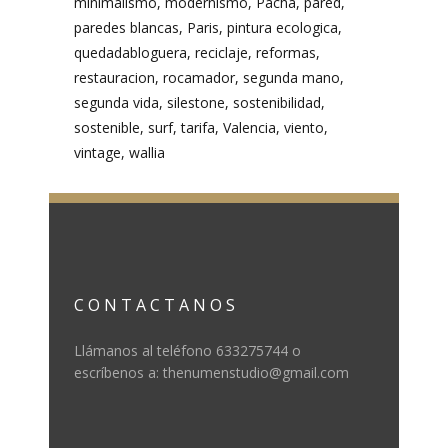
minimalismo
modernismo
Pacha
pared
paredes blancas
Paris
pintura ecologica
quedadabloguera
reciclaje
reformas
restauracion
rocamador
segunda mano
segunda vida
silestone
sostenibilidad
sostenible
surf
tarifa
Valencia
viento
vintage
wallia
CONTACTANOS
Llámanos al teléfono 633275744 o
escríbenos a: thenumenstudio@gmail.com